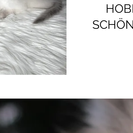
HOB
SCHÖN