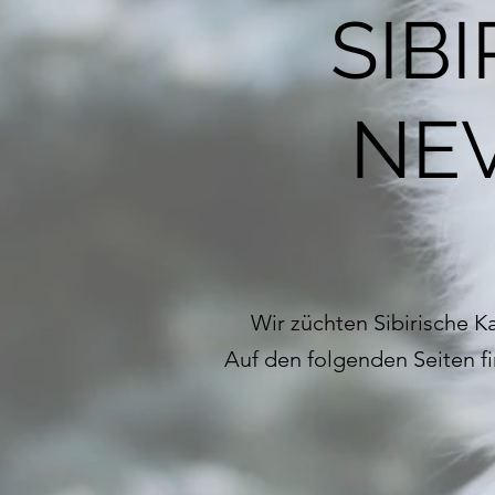
SIB
NE
Wir züchten Sibirische 
Auf den folgenden Seiten f