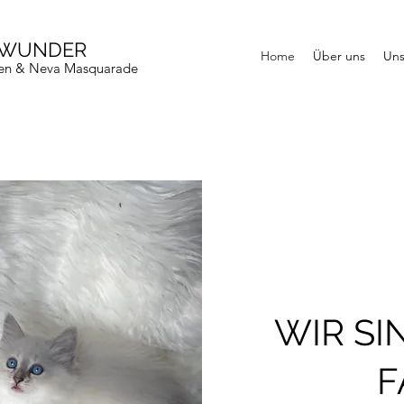
SWUNDER
Home
Über uns
Uns
tzen & Neva Masquarade
WIR SI
F